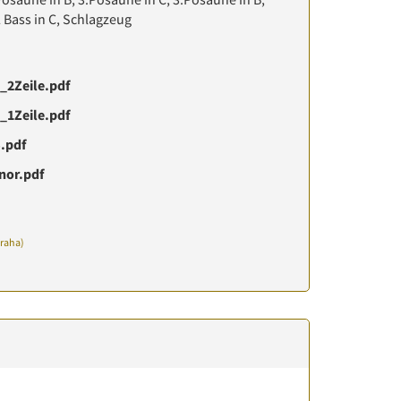
/2 Bass in C, Schlagzeug
_2Zeile.pdf
_1Zeile.pdf
.pdf
nor.pdf
Praha)