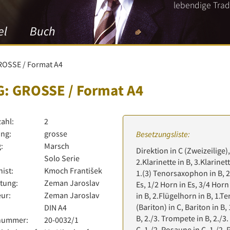
lebendige Tradi
el
Buch
ROSSE / Format A4
G: GROSSE / Format A4
zahl:
2
ng:
grosse
Besetzungsliste:
:
Marsch
Direktion in C (Zweizeilige), 
Solo Serie
2.Klarinette in B, 3.Klarine
ist:
Kmoch František
1.(3) Tenorsaxophon in B, 
tung:
Zeman Jaroslav
Es, 1/2 Horn in Es, 3/4 Horn 
ur:
Zeman Jaroslav
in B, 2.Flügelhorn in B, 1.T
(Bariton) in C, Bariton in B
:
DIN A4
B, 2./3. Trompete in B, 2./
lnummer:
20-0032/1
C, 1./2. Posaune in C, 1./2.