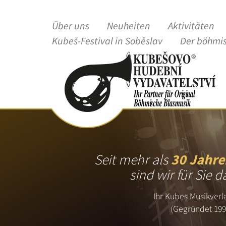
Über uns
Neuheiten
Aktivitäten
Kubeš-Festival in Soběslav
Der böhmi
Seit mehr als
30 Jahre
sind wir für Sie d
Ihr Kubes Musikverl
(Gegründet 199