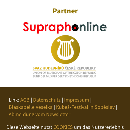
Partner
Link:
AGB
|
Datenschutz
|
Impressum
|
Blaskapelle Veselka
|
Kubeš-Festival in Soběslav
|
Abmeldung vom Newsletter
Diese Webseite nutzt
COOKIES
um das Nutzererlebnis