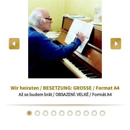
Wir heiraten / BESETZUNG: GROSSE / Format A4
Až se budem brát / OBSAZENÍ: VELKÉ / Formát A4