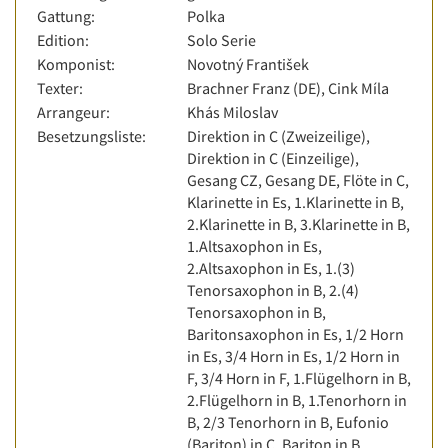
Gattung:
Polka
Edition:
Solo Serie
Komponist:
Novotný František
Texter:
Brachner Franz (DE), Cink Míla
Arrangeur:
Khás Miloslav
Besetzungsliste:
Direktion in C (Zweizeilige),
Direktion in C (Einzeilige),
Gesang CZ, Gesang DE, Flöte in C,
Klarinette in Es, 1.Klarinette in B,
2.Klarinette in B, 3.Klarinette in B,
1.Altsaxophon in Es,
2.Altsaxophon in Es, 1.(3)
Tenorsaxophon in B, 2.(4)
Tenorsaxophon in B,
Baritonsaxophon in Es, 1/2 Horn
in Es, 3/4 Horn in Es, 1/2 Horn in
F, 3/4 Horn in F, 1.Flügelhorn in B,
2.Flügelhorn in B, 1.Tenorhorn in
B, 2/3 Tenorhorn in B, Eufonio
(Bariton) in C, Bariton in B,