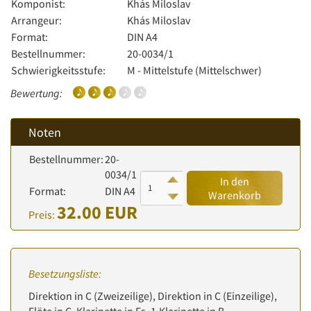
Komponist:
Khás Miloslav
Arrangeur:
Khás Miloslav
Format:
DIN A4
Bestellnummer:
20-0034/1
Schwierigkeitsstufe:
M - Mittelstufe (Mittelschwer)
Bewertung:
Noten
Bestellnummer:
20-
0034/1
In den
Format:
DIN A4
Warenkorb
32.00 EUR
Preis:
Besetzungsliste:
Direktion in C (Zweizeilige), Direktion in C (Einzeilige),