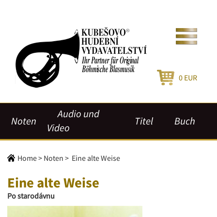
0
EUR
Audio und
Noten
Titel
Buch
Video
Home
>
Noten
>
Eine alte Weise
Eine alte Weise
Po starodávnu