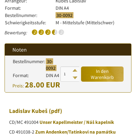
Arrangeur:
Kubeš Ladislav
Format:
DIN A4
Bestellnummer:
30-0092
Schwierigkeitsstufe:
M - Mittelstufe (Mittelschwer)
Bewertung:
Noten
Bestellnummer:
30-
0092
In den
Format:
DIN A4
Warenkorb
28.00 EUR
Preis:
Ladislav Kubeš
(pdf)
CD/MC 491004
Unser Kapellmeister / Náš kapelník
CD 491038-2
Zum Andenken/Tatínkovi na památku