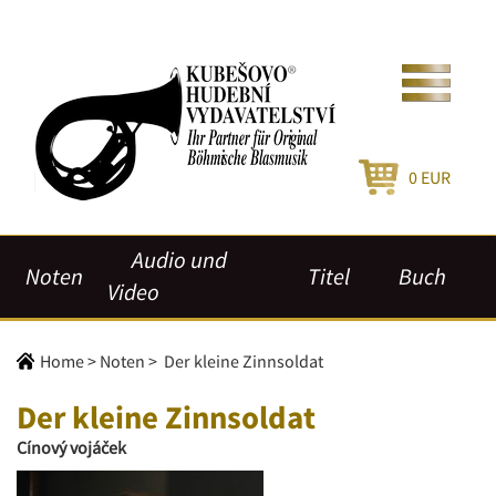
0
EUR
Audio und
Noten
Titel
Buch
Video
Home
>
Noten
>
Der kleine Zinnsoldat
Der kleine Zinnsoldat
Cínový vojáček