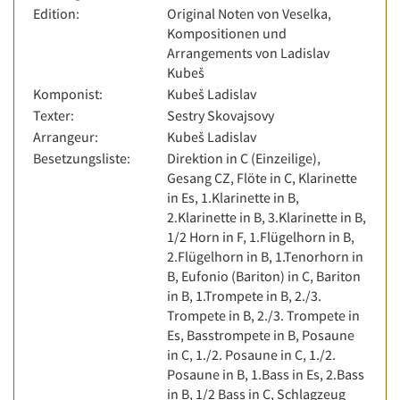
Edition:
Original Noten von Veselka,
Kompositionen und
Arrangements von Ladislav
Kubeš
Komponist:
Kubeš Ladislav
Texter:
Sestry Skovajsovy
Arrangeur:
Kubeš Ladislav
Besetzungsliste:
Direktion in C (Einzeilige),
Gesang CZ, Flöte in C, Klarinette
in Es, 1.Klarinette in B,
2.Klarinette in B, 3.Klarinette in B,
1/2 Horn in F, 1.Flügelhorn in B,
2.Flügelhorn in B, 1.Tenorhorn in
B, Eufonio (Bariton) in C, Bariton
in B, 1.Trompete in B, 2./3.
Trompete in B, 2./3. Trompete in
Es, Basstrompete in B, Posaune
in C, 1./2. Posaune in C, 1./2.
Posaune in B, 1.Bass in Es, 2.Bass
in B, 1/2 Bass in C, Schlagzeug