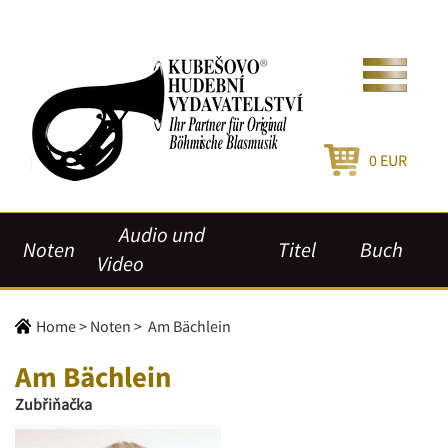
0
EUR
Audio und
Noten
Titel
Buch
Video
Home
>
Noten
>
Am Bächlein
Am Bächlein
Zubřiňačka