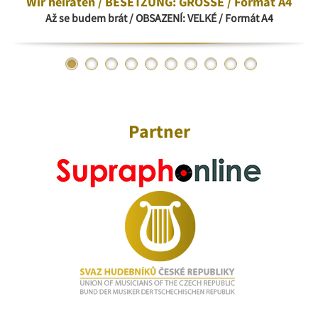
Wir heiraten / BESETZUNG: GROSSE / Format A4
Až se budem brát / OBSAZENÍ: VELKÉ / Formát A4
Partner