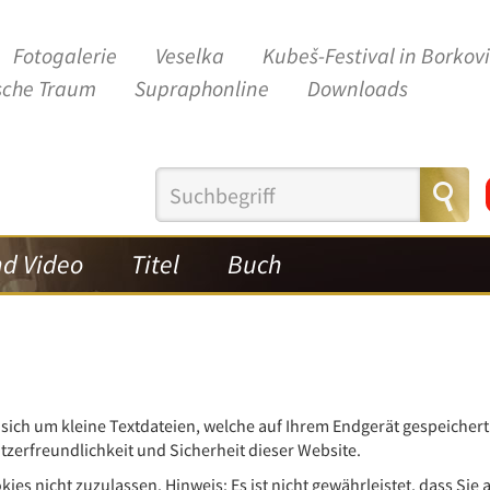
Fotogalerie
Veselka
Kubeš-Festival in Borkov
sche Traum
Supraphonline
Downloads
nd Video
Titel
Buch
n
a!
ag
sich um kleine Textdateien, welche auf Ihrem Endgerät gespeichert 
tzerfreundlichkeit und Sicherheit dieser Website.
1)
ies nicht zuzulassen. Hinweis: Es ist nicht gewährleistet, dass Sie