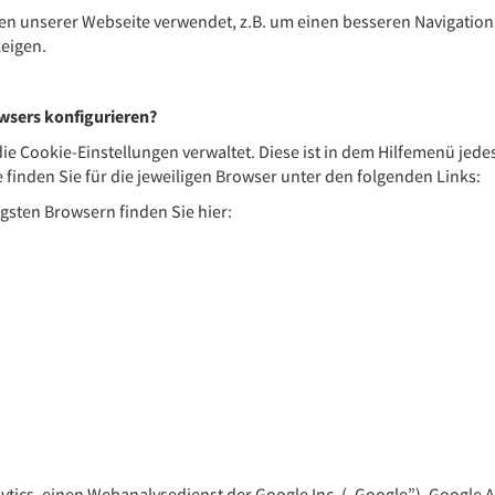
en unserer Webseite verwendet, z.B. um einen besseren Navigation
zeigen.
owsers konfigurieren?
 die Cookie-Einstellungen verwaltet. Diese ist in dem Hilfemenü jed
 finden Sie für die jeweiligen Browser unter den folgenden Links:
gsten Browsern finden Sie hier:
ytics, einen Webanalysedienst der Google Inc. („Google”). Google An