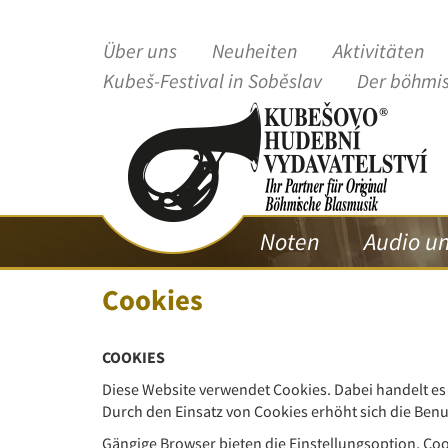
Über uns
Neuheiten
Aktivitäten
Kubeš-Festival in Soběslav
Der böhmi
Noten
Audio u
Cookies
Seit mehr als
30 Jahre
sind wir für Sie d
COOKIES
Ihr Kubes Musikverl
Diese Website verwendet Cookies. Dabei handelt es 
Durch den Einsatz von Cookies erhöht sich die Benu
(Gegründet 199
Gängige Browser bieten die Einstellungsoption, Cook